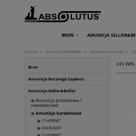
BROŃ
AMUNICJA SELLIER&BE
»
»
»
Amunicja Sellier&Bellot
Amunicja karabinowa
24
Jesteś w:
243 WIN.
Broń
Amunicja Bocznego Zapłonu
Amunicja Sellier&Bellot
Amunicja pistoletowa i
rewolwerowa
Amunicja karabinowa
17 HORNET
204 RUGER
22 HORNET