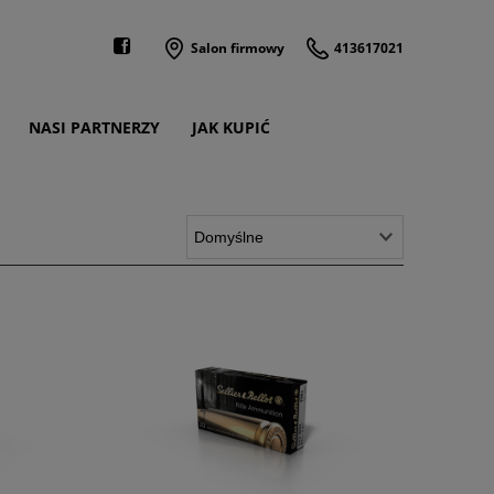
Salon firmowy
413617021
NASI PARTNERZY
JAK KUPIĆ