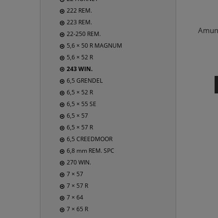
222 REM.
223 REM.
Amuni
22-250 REM.
5,6 × 50 R MAGNUM
5,6 × 52 R
243 WIN.
6,5 GRENDEL
6,5 × 52 R
6,5 × 55 SE
6,5 × 57
6,5 × 57 R
6,5 CREEDMOOR
6,8 mm REM. SPC
270 WIN.
7 × 57
7 × 57 R
7 × 64
7 × 65 R