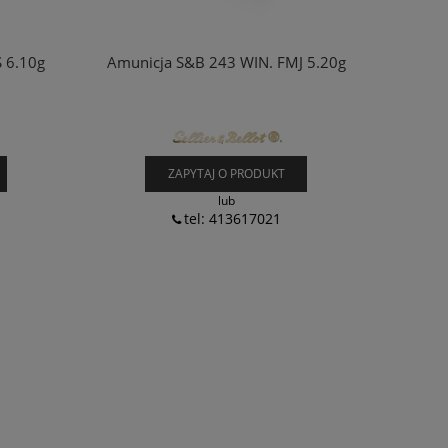
 6.10g
Amunicja S&B 243 WIN. FMJ 5.20g
ZAPYTAJ O PRODUKT
lub
tel: 413617021