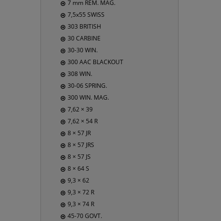
7 mm REM. MAG.
7,5x55 SWISS
303 BRITISH
30 CARBINE
30-30 WIN.
300 AAC BLACKOUT
308 WIN.
30-06 SPRING.
300 WIN. MAG.
7,62 × 39
7,62 × 54 R
8 × 57 JR
8 × 57 JRS
8 × 57 JS
8 × 64 S
9,3 × 62
9,3 × 72 R
9,3 × 74 R
45-70 GOVT.