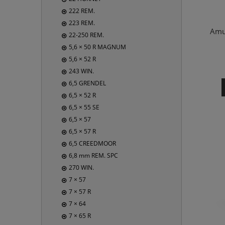
222 REM.
223 REM.
Amu
22-250 REM.
5,6 × 50 R MAGNUM
5,6 × 52 R
243 WIN.
6,5 GRENDEL
6,5 × 52 R
6,5 × 55 SE
6,5 × 57
6,5 × 57 R
6,5 CREEDMOOR
6,8 mm REM. SPC
270 WIN.
7 × 57
7 × 57 R
7 × 64
7 × 65 R