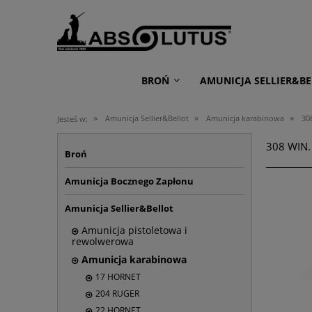
BROŃ
AMUNICJA SELLIER&BE
»
»
»
Amunicja Sellier&Bellot
Amunicja karabinowa
30
Jesteś w:
308 WIN.
Broń
Amunicja Bocznego Zapłonu
Amunicja Sellier&Bellot
Amunicja pistoletowa i
rewolwerowa
Amunicja karabinowa
17 HORNET
204 RUGER
22 HORNET