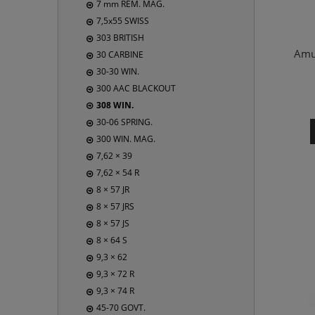
7 mm REM. MAG.
7,5x55 SWISS
303 BRITISH
Amu
30 CARBINE
30-30 WIN.
300 AAC BLACKOUT
308 WIN.
30-06 SPRING.
300 WIN. MAG.
7,62 × 39
7,62 × 54 R
8 × 57 JR
8 × 57 JRS
8 × 57 JS
8 × 64 S
9,3 × 62
9,3 × 72 R
9,3 × 74 R
45-70 GOVT.