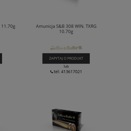
 11.70g
Amunicja S&B 308 WIN. TXRG
10.70g
ZAPYTAJ O PRODUKT
lub
tel: 413617021