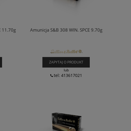
 11.70g
Amunicja S&B 308 WIN. SPCE 9.70g
ZAPYTAJ O PRODUKT
lub
tel: 413617021