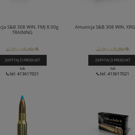
cja S&B 308 WIN. FMJ 8.00g
Amunicja S&B 308 WIN. XRG
TRAINING
ZAPYTAJ O PRODUKT
ZAPYTAJ O PRODUKT
lub
lub
tel: 413617021
tel: 413617021