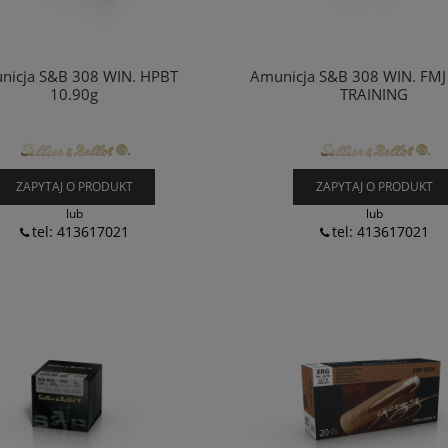
nicja S&B 308 WIN. HPBT
Amunicja S&B 308 WIN. FMJ
10.90g
TRAINING
ZAPYTAJ O PRODUKT
ZAPYTAJ O PRODUKT
lub
lub
tel: 413617021
tel: 413617021