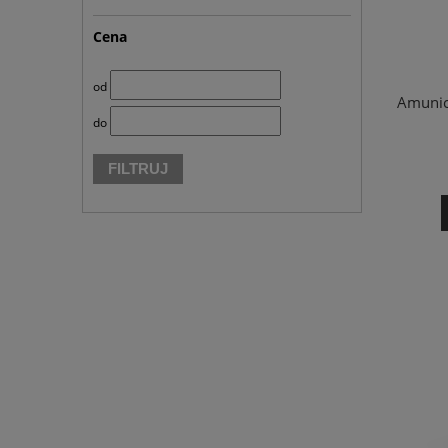
Cena
od
Amunic
do
FILTRUJ