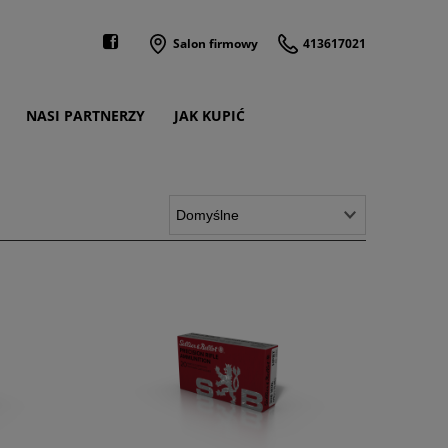
Salon firmowy
413617021
NASI PARTNERZY
JAK KUPIĆ