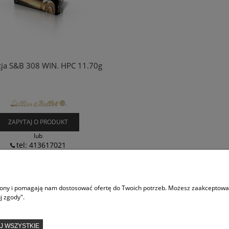
ja S&B 308 WIN. HPC 11.70g
ZAPYTAJ O PRODUKT
lub
tel: 413617021
«
1
2
»
trony i pomagają nam dostosować ofertę do Twoich potrzeb. Możesz zaakceptować 
j zgody".
INFORMACJE
POM
J WSZYSTKIE