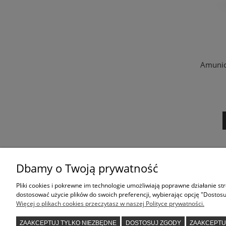
Amunic
Dbamy o Twoją prywatność
Pliki cookies i pokrewne im technologie umożliwiają poprawne działanie s
dostosować użycie plików do swoich preferencji, wybierając opcję "Dostosu
Więcej o plikach cookies przeczytasz w naszej Polityce prywatności.
KONTAKT
ZAAKCEPTUJ TYLKO NIEZBĘDNE
DOSTOSUJ ZGODY
ZAAKCEPTU