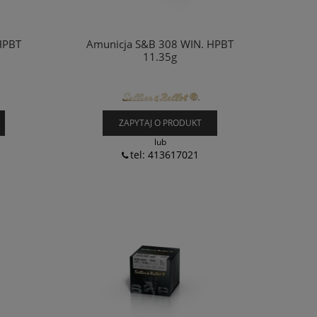
HPBT
Amunicja S&B 308 WIN. HPBT
11.35g
ZAPYTAJ O PRODUKT
lub
tel: 413617021