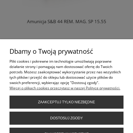
Amunicja S&B 44 REM. MAG. SP 15.55
Dbamy o Twoją prywatność
ZAPYTAJ O PRODUKT
Pliki cookies i pokrewne im technologie umożliwiają poprawne
lub
działanie strony i pomagają nam dostosować ofertę do Twoich
tel: 413617021
potrzeb. Możesz zaakceptować wykorzystanie przez nas wszystkich
tych plików i przejść do sklepu lub dostosować użycie plików do
swoich preferencji, wybierając opcję "Dostosuj zgody".
Więcej o plikach cookies przeczytasz w naszej Polityce prywatności.
KONTAKT
ZAAKCEPTUJ TYLKO NIEZBĘDNE
INFORMACJE
DOSTOSUJ ZGODY