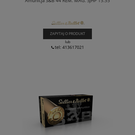
Amunicja S&B 44 REM. MAG. SJHP 15.55
ZAPYTAJ O PRODUKT
lub
tel: 413617021