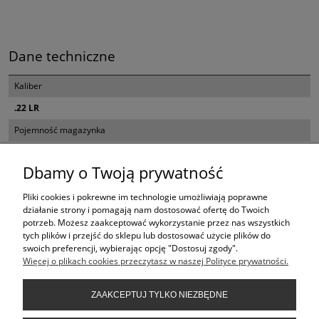
Dane techniczne
Kaliber
.22 LR
Pojemność magazynka
10
Dbamy o Twoją prywatność
Długość lufy
18,5"
Pliki cookies i pokrewne im technologie umożliwiają poprawne
działanie strony i pomagają nam dostosować ofertę do Twoich
Waga
potrzeb. Możesz zaakceptować wykorzystanie przez nas wszystkich
tych plików i przejść do sklepu lub dostosować użycie plików do
1,905 kg
swoich preferencji, wybierając opcję "Dostosuj zgody".
Więcej o plikach cookies przeczytasz w naszej Polityce prywatności.
KONTAKT
ZAAKCEPTUJ TYLKO NIEZBĘDNE