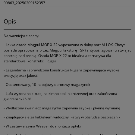
99863_20250209152357
Opis
Najważniejsze cechy:
- Lekka osada Magpul MOE X-22 wyposażona w dolny port M-LOK. Chwyt
posiada opracowaną przez Magpul teksturę TSP (antypoślizgowa) ułatwiając
kontrolę nad bronią. Osada MOE-X-22 to idealna alternatywa dla
standardowej konstrukcji Ruger.
- Legendarna i sprawdzona konstrukcja Rugera zapewniająca wysoką
precyzję oraz jakość
- Opatentowany, 10-nabojowy obrotowy magazynek
- Lufa wykonana z kutej na zimno stali nierdzewnej oraz zakończona
gwintem 1/2"-28
- Wydłużony zwalniacz magazynka zapewnia szybką i płynną wymianę
- Znajdujący się za kabłąkiem widoczny i łatwy w obsłudze bezpiecznik
- W zestawie szyna Weaver do montażu optyki