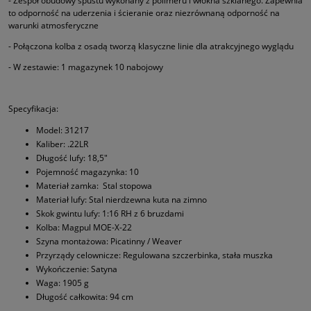
- Zespół obudowy spustu wykonany z polimeru i włókna szklanego. Zapewnia
to odporność na uderzenia i ścieranie oraz niezrównaną odporność na
warunki atmosferyczne
- Połączona kolba z osadą tworzą klasyczne linie dla atrakcyjnego wyglądu
- W zestawie: 1 magazynek 10 nabojowy
Specyfikacja:
Model: 31217
Kaliber: .22LR
Długość lufy: 18,5"
Pojemność magazynka: 10
Materiał zamka: Stal stopowa
Materiał lufy: Stal nierdzewna kuta na zimno
Skok gwintu lufy: 1:16 RH z 6 bruzdami
Kolba: Magpul MOE-X-22
Szyna montażowa: Picatinny / Weaver
Przyrządy celownicze: Regulowana szczerbinka, stała muszka
Wykończenie: Satyna
Waga: 1905 g
Długość całkowita: 94 cm