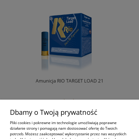
Amunicja RIO TARGET LOAD 21
Dbamy o Twoją prywatność
ZAPYTAJ O PRODUKT
Pliki cookies i pokrewne im technologie umożliwiają poprawne
lub
działanie strony i pomagają nam dostosować ofertę do Twoich
tel: 413617021
potrzeb. Możesz zaakceptować wykorzystanie przez nas wszystkich