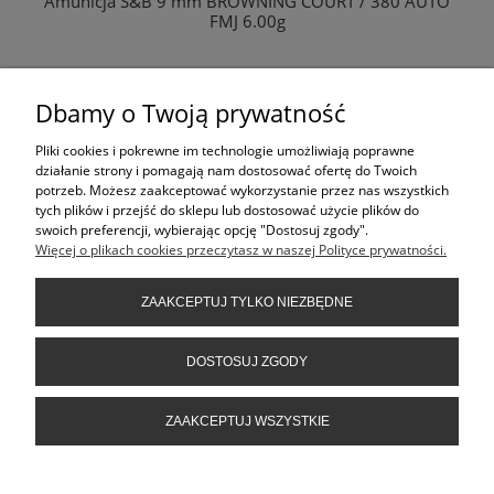
Amunicja S&B 9 mm BROWNING COURT / 380 AUTO
FMJ 6.00g
Dbamy o Twoją prywatność
ZAPYTAJ O PRODUKT
Pliki cookies i pokrewne im technologie umożliwiają poprawne
lub
działanie strony i pomagają nam dostosować ofertę do Twoich
tel: 413617021
potrzeb. Możesz zaakceptować wykorzystanie przez nas wszystkich
tych plików i przejść do sklepu lub dostosować użycie plików do
swoich preferencji, wybierając opcję "Dostosuj zgody".
Więcej o plikach cookies przeczytasz w naszej Polityce prywatności.
KONTAKT
ZAAKCEPTUJ TYLKO NIEZBĘDNE
INFORMACJE
DOSTOSUJ ZGODY
ZAAKCEPTUJ WSZYSTKIE
POMOC
FILTRY