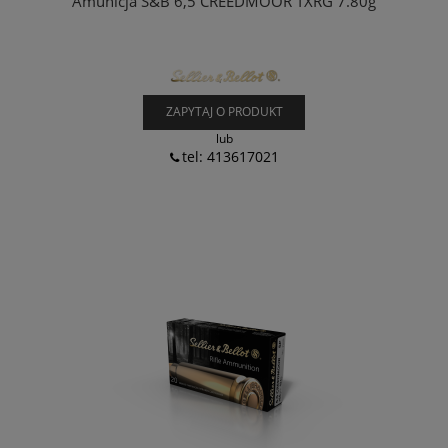
Amunicja S&B 6,5 CREEDMOOR TXRG 7.80g
ZAPYTAJ O PRODUKT
lub
tel: 413617021