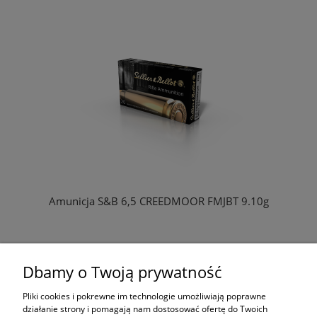
Amunicja S&B 6,5 CREEDMOOR FMJBT 9.10g
Dbamy o Twoją prywatność
ZAPYTAJ O PRODUKT
Pliki cookies i pokrewne im technologie umożliwiają poprawne
lub
działanie strony i pomagają nam dostosować ofertę do Twoich
tel: 413617021