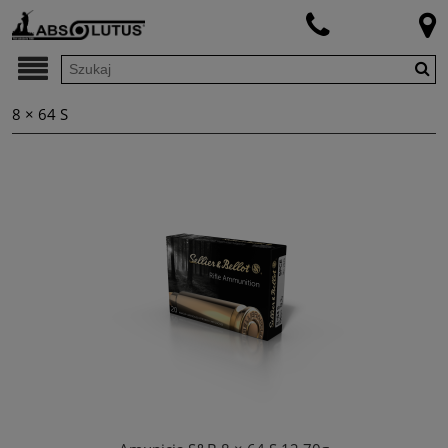
8 × 64 S