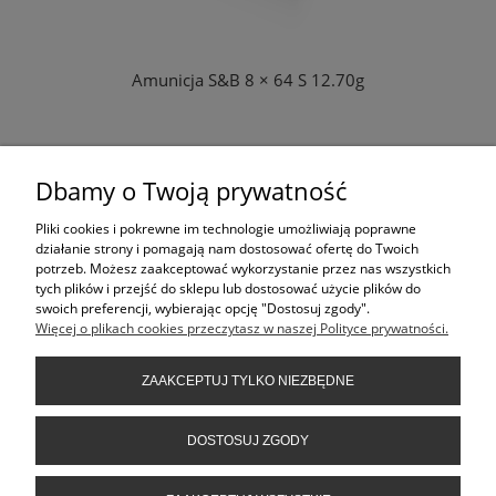
Amunicja S&B 8 × 64 S 12.70g
Dbamy o Twoją prywatność
ZAPYTAJ O PRODUKT
Pliki cookies i pokrewne im technologie umożliwiają poprawne
lub
działanie strony i pomagają nam dostosować ofertę do Twoich
tel: 413617021
potrzeb. Możesz zaakceptować wykorzystanie przez nas wszystkich
tych plików i przejść do sklepu lub dostosować użycie plików do
swoich preferencji, wybierając opcję "Dostosuj zgody".
Więcej o plikach cookies przeczytasz w naszej Polityce prywatności.
KONTAKT
ZAAKCEPTUJ TYLKO NIEZBĘDNE
INFORMACJE
DOSTOSUJ ZGODY