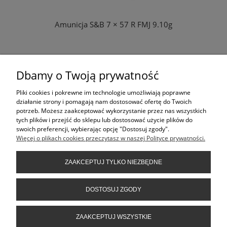
Amunicja S&B 7 × 57 R FMJ 9.10g
Dbamy o Twoją prywatność
ZAPYTAJ O PRODUKT
Pliki cookies i pokrewne im technologie umożliwiają poprawne
lub
działanie strony i pomagają nam dostosować ofertę do Twoich
tel: 413617021
potrzeb. Możesz zaakceptować wykorzystanie przez nas wszystkich
tych plików i przejść do sklepu lub dostosować użycie plików do
swoich preferencji, wybierając opcję "Dostosuj zgody".
Więcej o plikach cookies przeczytasz w naszej Polityce prywatności.
KONTAKT
ZAAKCEPTUJ TYLKO NIEZBĘDNE
INFORMACJE
DOSTOSUJ ZGODY
ZAAKCEPTUJ WSZYSTKIE
POMOC
FILTRY