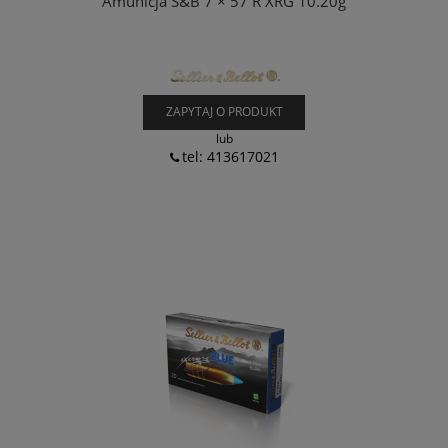
Amunicja S&B 7 × 57 R XRG 10.20g
ZAPYTAJ O PRODUKT
lub
tel: 413617021