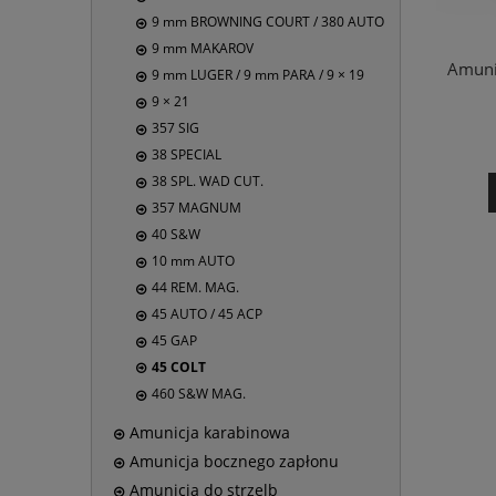
9 mm BROWNING COURT / 380 AUTO
9 mm MAKAROV
Amuni
9 mm LUGER / 9 mm PARA / 9 × 19
9 × 21
357 SIG
38 SPECIAL
38 SPL. WAD CUT.
357 MAGNUM
40 S&W
10 mm AUTO
44 REM. MAG.
45 AUTO / 45 ACP
45 GAP
45 COLT
460 S&W MAG.
Amunicja karabinowa
Amunicja bocznego zapłonu
Amunicja do strzelb