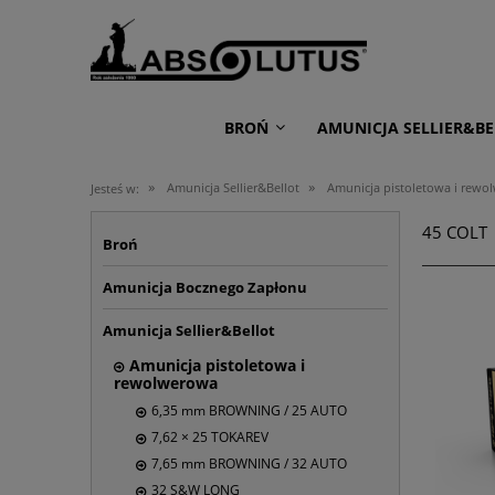
BROŃ
AMUNICJA SELLIER&BE
»
»
Amunicja Sellier&Bellot
Amunicja pistoletowa i rewo
Jesteś w:
45 COLT
Broń
Amunicja Bocznego Zapłonu
Amunicja Sellier&Bellot
Amunicja pistoletowa i
rewolwerowa
6,35 mm BROWNING / 25 AUTO
7,62 × 25 TOKAREV
7,65 mm BROWNING / 32 AUTO
32 S&W LONG