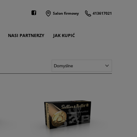
Salon firmowy
413617021
NASI PARTNERZY
JAK KUPIĆ