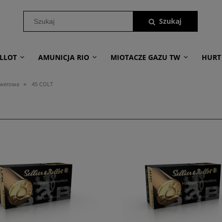
LLOT
AMUNICJA RIO
MIOTACZE GAZU TW
HURT
»
lwerowa
45 COLT