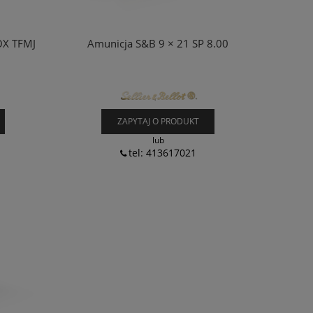
OX TFMJ
Amunicja S&B 9 × 21 SP 8.00
ZAPYTAJ O PRODUKT
lub
tel: 413617021