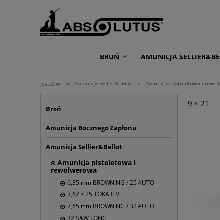
BROŃ
AMUNICJA SELLIER&BE
»
»
Amunicja Sellier&Bellot
Amunicja pistoletowa i rewo
Jesteś w:
9 × 21
Broń
Amunicja Bocznego Zapłonu
Amunicja Sellier&Bellot
Amunicja pistoletowa i
rewolwerowa
6,35 mm BROWNING / 25 AUTO
7,62 × 25 TOKAREV
7,65 mm BROWNING / 32 AUTO
32 S&W LONG