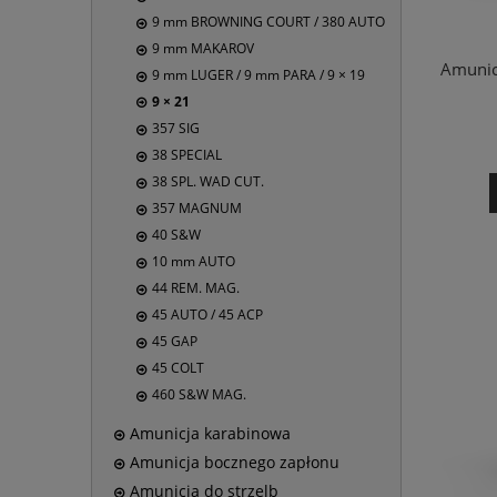
9 mm BROWNING COURT / 380 AUTO
9 mm MAKAROV
Amunic
9 mm LUGER / 9 mm PARA / 9 × 19
9 × 21
357 SIG
38 SPECIAL
38 SPL. WAD CUT.
357 MAGNUM
40 S&W
10 mm AUTO
44 REM. MAG.
45 AUTO / 45 ACP
45 GAP
45 COLT
460 S&W MAG.
Amunicja karabinowa
Amunicja bocznego zapłonu
Amunicja do strzelb