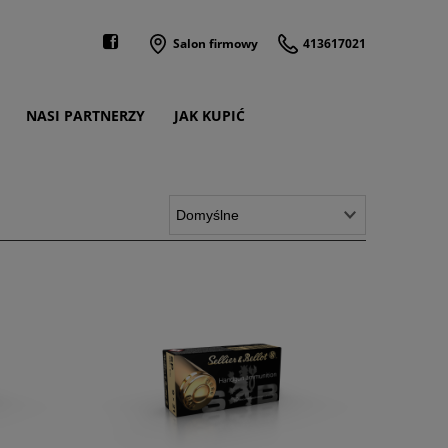
Salon firmowy
413617021
NASI PARTNERZY
JAK KUPIĆ