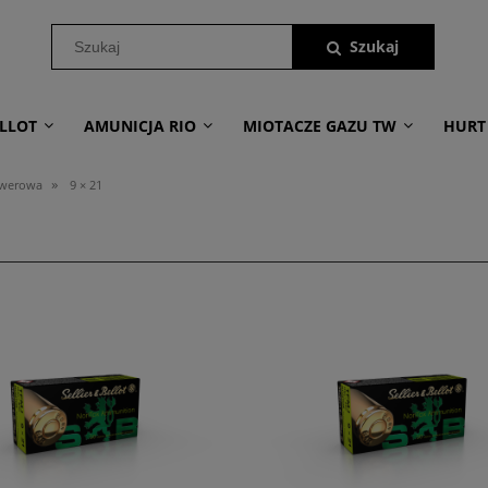
LLOT
AMUNICJA RIO
MIOTACZE GAZU TW
HURT
»
lwerowa
9 × 21