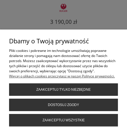
3 190,00 zł
ZAREZERWUJ
Dbamy o Twoją prywatność
Dostępność:
W magazynie
Pliki cookies i pokrewne im technologie umożliwiają poprawne
działanie strony i pomagają nam dostosować ofertę do Twoich
potrzeb. Możesz zaakceptować wykorzystanie przez nas wszystkich
tych plików i przejść do sklepu lub dostosować użycie plików do
«
1
2
3
4
5
...
18
»
swoich preferencji, wybierając opcję "Dostosuj zgody".
Więcej o plikach cookies przeczytasz w naszej Polityce prywatności.
KONTAKT
ZAAKCEPTUJ TYLKO NIEZBĘDNE
INFORMACJE
DOSTOSUJ ZGODY
ZAAKCEPTUJ WSZYSTKIE
POMOC
FILTRY