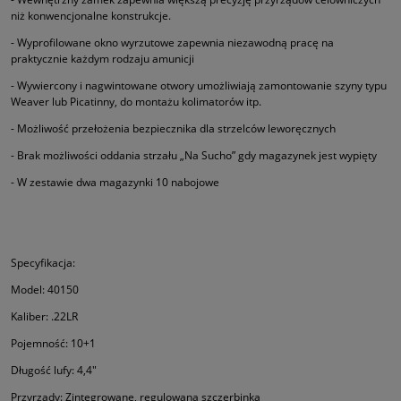
niż konwencjonalne konstrukcje.
- Wyprofilowane okno wyrzutowe zapewnia niezawodną pracę na
praktycznie każdym rodzaju amunicji
- Wywiercony i nagwintowane otwory umożliwiają zamontowanie szyny typu
Weaver lub Picatinny, do montażu kolimatorów itp.
- Możliwość przełożenia bezpiecznika dla strzelców leworęcznych
- Brak możliwości oddania strzału „Na Sucho” gdy magazynek jest wypięty
- W zestawie dwa magazynki 10 nabojowe
Specyfikacja:
Model: 40150
Kaliber: .22LR
Pojemność: 10+1
Długość lufy: 4,4"
Przyrządy: Zintegrowane, regulowana szczerbinka