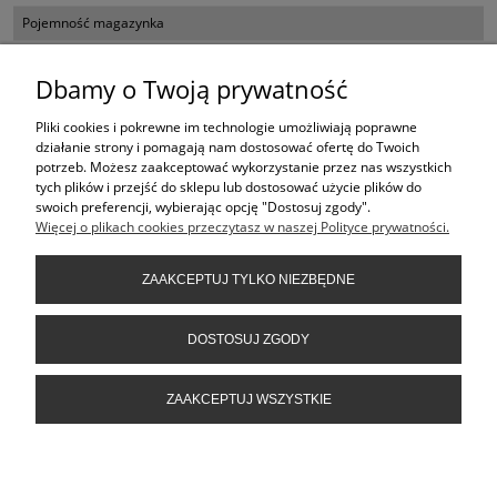
Pojemność magazynka
10
Dbamy o Twoją prywatność
Długość lufy
4,4"
Pliki cookies i pokrewne im technologie umożliwiają poprawne
działanie strony i pomagają nam dostosować ofertę do Twoich
Waga
potrzeb. Możesz zaakceptować wykorzystanie przez nas wszystkich
tych plików i przejść do sklepu lub dostosować użycie plików do
0,981 KG
swoich preferencji, wybierając opcję "Dostosuj zgody".
Więcej o plikach cookies przeczytasz w naszej Polityce prywatności.
KONTAKT
ZAAKCEPTUJ TYLKO NIEZBĘDNE
INFORMACJE
DOSTOSUJ ZGODY
ZAAKCEPTUJ WSZYSTKIE
POMOC
POKAŻ PEŁNĄ WERSJĘ STRONY