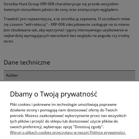
Strzelba Hunt Group XRP-008 charakteryzuje się przede wszystkim
świetnym stosunkiem jakości do ceny oraz estetycznym wyglądem.
Trwałość jest najważniejsza, a ta strzelba ją zapewnia. O strzelbach mówi
się czasem "wół roboczy" - XRP-008 zdecydowanie zasługuje na to miano.
Jest zbudowana tak, aby wytrzymać rygory intensywnego użytkowania w
najbardziej wymagających warunkach bez względu na pogodę czy trudny
teren.
Dane techniczne
Kaliber
12/76
Dbamy o Twoją prywatność
Pojemność magazynka
7+1
Pliki cookies i pokrewne im technologie umożliwiają poprawne
działanie strony i pomagają nam dostosować ofertę do Twoich
Długość lufy
potrzeb. Możesz zaakceptować wykorzystanie przez nas wszystkich
tych plików i przejść do sklepu lub dostosować użycie plików do
510 mm/20 "
swoich preferencji, wybierając opcję "Dostosuj zgody".
Więcej o plikach cookies przeczytasz w naszej Polityce prywatności.