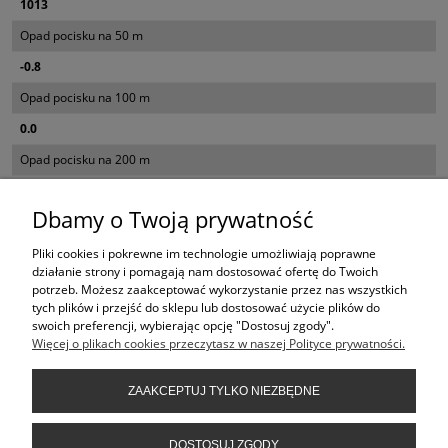
1013
Opad pocisku na 50 m
-0.8
Opad pocisku na 100 m
0.0
Opad pocisku na 200 m
-10.4
Dbamy o Twoją prywatność
Opad pocisku na 300 m
-39.6
Pliki cookies i pokrewne im technologie umożliwiają poprawne
działanie strony i pomagają nam dostosować ofertę do Twoich
Opad pocisku na 400 m
potrzeb. Możesz zaakceptować wykorzystanie przez nas wszystkich
tych plików i przejść do sklepu lub dostosować użycie plików do
-92.5
swoich preferencji, wybierając opcję "Dostosuj zgody".
Więcej o plikach cookies przeczytasz w naszej Polityce prywatności.
KONTAKT
ZAAKCEPTUJ TYLKO NIEZBĘDNE
INFORMACJE
DOSTOSUJ ZGODY