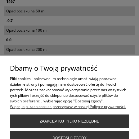
1467
Opad pocisku na 50 m
-0.7
Opad pocisku na 100 m
0.0
Opad pocisku na 200 m
-11.3
Dbamy o Twoją prywatność
Opad pocisku na 300 m
-44.0
Pliki cookies i pokrewne im technologie umożliwiają poprawne
działanie strony i pomagają nam dostosować ofertę do Twoich
Opad pocisku na 400 m
potrzeb. Możesz zaakceptować wykorzystanie przez nas wszystkich
tych plików i przejść do sklepu lub dostosować użycie plików do
-105.5
swoich preferencji, wybierając opcję "Dostosuj zgody".
Więcej o plikach cookies przeczytasz w naszej Polityce prywatności.
KONTAKT
ZAAKCEPTUJ TYLKO NIEZBĘDNE
INFORMACJE
DOSTOSUJ ZGODY