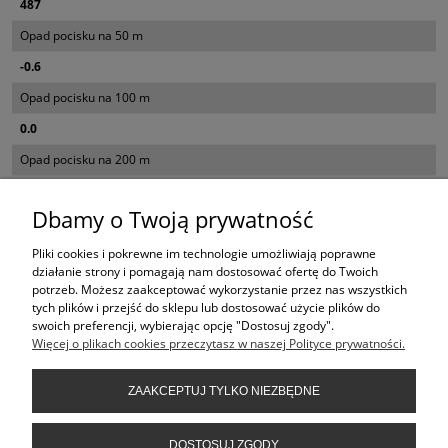
487
Opad pocisku na 50 m
-0.6
Opad pocisku na 100 m
0.0
Opad pocisku na 200 m
-12.3
Dbamy o Twoją prywatność
Opad pocisku na 300 m
-48.2
Pliki cookies i pokrewne im technologie umożliwiają poprawne
działanie strony i pomagają nam dostosować ofertę do Twoich
Opad pocisku na 400 m
potrzeb. Możesz zaakceptować wykorzystanie przez nas wszystkich
tych plików i przejść do sklepu lub dostosować użycie plików do
-166.8
swoich preferencji, wybierając opcję "Dostosuj zgody".
Więcej o plikach cookies przeczytasz w naszej Polityce prywatności.
KONTAKT
ZAAKCEPTUJ TYLKO NIEZBĘDNE
INFORMACJE
DOSTOSUJ ZGODY