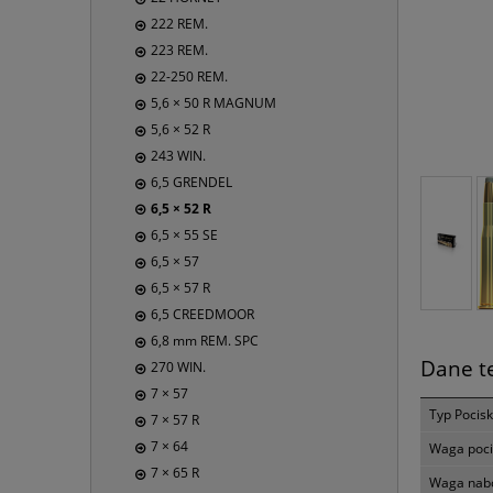
222 REM.
223 REM.
22-250 REM.
5,6 × 50 R MAGNUM
5,6 × 52 R
243 WIN.
6,5 GRENDEL
6,5 × 52 R
6,5 × 55 SE
6,5 × 57
6,5 × 57 R
6,5 CREEDMOOR
6,8 mm REM. SPC
Dane t
270 WIN.
7 × 57
Typ Pocis
7 × 57 R
7 × 64
Waga poci
7 × 65 R
Waga nabo