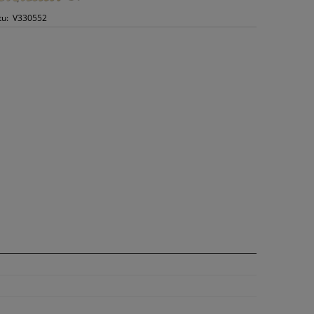
tu:
V330552