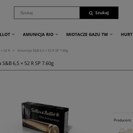
LLOT
AMUNICJA RIO
MIOTACZE GAZU TW
HURT
»
 × 52 R
Amunicja S&B 6,5 × 52 R SP 7.60g
 S&B 6,5 × 52 R SP 7.60g
Producent: