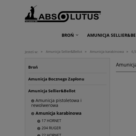
BROŃ
AMUNICJA SELLIER&BE
»
»
»
Amunicja Sellier&Bellot
Amunicja karabinowa
6,5
Jesteś w:
Amunicja
Broń
Amunicja Bocznego Zapłonu
Amunicja Sellier&Bellot
Amunicja pistoletowa i
rewolwerowa
Amunicja karabinowa
17 HORNET
204 RUGER
22 HORNET