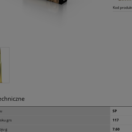
Kod produk
echniczne
ku
SP
sku grs
117
ju g
7.60