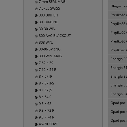
7 mm REM. MAG.
Długość 
7,5x55 SWISS
Prędkość 
303 BRITISH
30 CARBINE
Prędkość 
30-30 WIN.
Prędkość 
300 AAC BLACKOUT
Prędkość 
308 WIN.
30-06 SPRING.
Prędkość 
300 WIN. MAG.
Energia E0
7,62 × 39
Energia E1
7,62 × 54 R
Energia E2
8 × 57 JR
8 × 57 JRS
Energia E3
8 × 57 JS
Energia E4
8 × 64 S
Opad poci
9,3 × 62
9,3 × 72 R
Opad poci
9,3 × 74 R
Opad poci
45-70 GOVT.