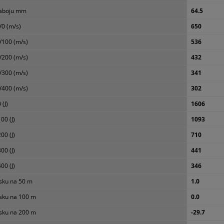
naboju mm
64.5
V0 (m/s)
650
V100 (m/s)
536
V200 (m/s)
432
V300 (m/s)
341
V400 (m/s)
302
 (J)
1606
00 (J)
1093
00 (J)
710
00 (J)
441
00 (J)
346
sku na 50 m
1.0
sku na 100 m
0.0
sku na 200 m
-29.7