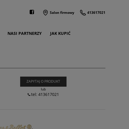
Salon firmowy
413617021
NASI PARTNERZY
JAK KUPIĆ
ZAPYTAJ O PRODUKT
lub
tel: 413617021