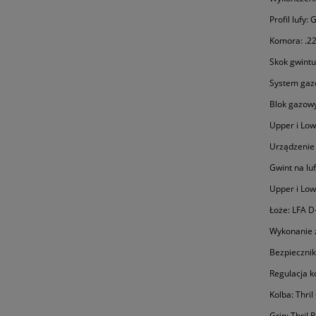
Profil lufy
Komora: .2
Skok gwintu:
System gaz
Blok gazowy
Upper i Lo
Urządzenie 
Gwint na luf
Upper i Low
Łoże: LFA D
Wykonanie z
Bezpiecznik
Regulacja ko
Kolba: Thri
Grip: Thril 