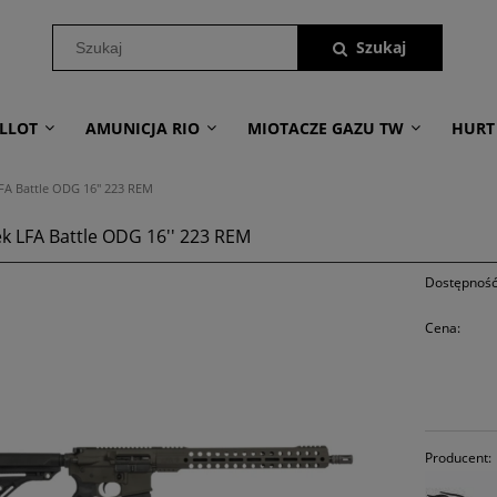
LLOT
AMUNICJA RIO
MIOTACZE GAZU TW
HURT
FA Battle ODG 16'' 223 REM
k LFA Battle ODG 16'' 223 REM
Dostępność
Cena:
Producent: