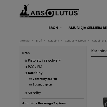
BROŃ
AMUNICJA SELLIER&BE
»
»
»
»
Broń
Karabiny
Centralny zapłon
Karabinek L
Jesteś w:
Karabine
Broń
Pistolety i rewolwery
PCC / PM
Karabiny
Centralny zapłon
Boczny zapłon
Strzelby
Amunicja Bocznego Zapłonu