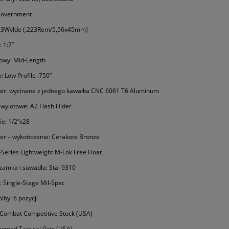
: Government
23Wylde (.223Rem/5,56x45mm)
 1:7”
owy: Mid-Length
: Low Profile .750”
wer: wycinane z jednego kawałka CNC 6061 T6 Aluminum
wylotowe: A2 Flash Hider
ie: 1/2″x28
er – wykończenie: Cerakote Bronze
-Series Lightweight M-Lok Free Float
amka i suwadła: Stal 9310
: Single-Stage Mil-Spec
lby: 6 pozycji
l Combat Competitive Stock (USA)
Rugged Tactical Grip (USA)