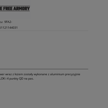
tu:
9FA2-
51121144031
ower wraz z łożem zostały wykonane z aluminium precyzyjnie
OK i 4 punkty QD na pas.