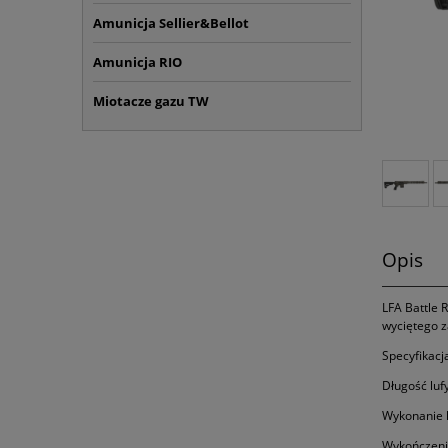
Amunicja Sellier&Bellot
Amunicja RIO
Miotacze gazu TW
Opis
LFA Battle 
wyciętego z
Specyfikacj
Długość lufy
Wykonanie 
Wykończenie