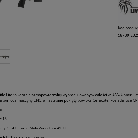
Kod produk
587B9_202
Rifle Lite to karabin samopowtarzalny wyprodukowany w całości w USA. Upper i l
a pomocą maszyny CNC, a następnie pokryty powłoką Ceracote. Posiada łoże M-L
a:
: 16''
lufy: Stal Chrome Moly Vanadium 4150
 lufy: Czarna, azotowana