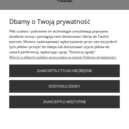
4 690,00 zł
Dbamy o Twoją prywatność
Pliki cookies i pokrewne im technologie umożliwiają poprawne
POWIADOM O DOSTĘPNOŚCI
działanie strony i pomagają nam dostosować ofertę do Twoich
Dostępność:
Brak (oczekuje na dostawę)
potrzeb. Możesz zaakceptować wykorzystanie przez nas wszystkich
tych plików i przejść do sklepu lub dostosować użycie plików do
swoich preferencji, wybierając opcję "Dostosuj zgody".
Więcej o plikach cookies przeczytasz w naszej Polityce prywatności.
KONTAKT
ZAAKCEPTUJ TYLKO NIEZBĘDNE
INFORMACJE
DOSTOSUJ ZGODY
ZAAKCEPTUJ WSZYSTKIE
POMOC
FILTRY
POKAŻ PEŁNĄ WERSJĘ STRONY