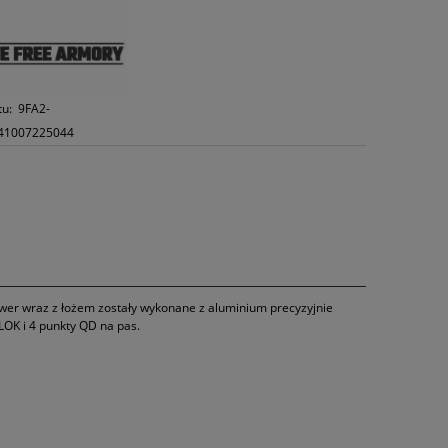
tu:
9FA2-
41007225044
ower wraz z łożem zostały wykonane z aluminium precyzyjnie
OK i 4 punkty QD na pas.