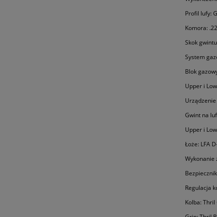
Profil lufy
Komora: .2
Skok gwintu:
System gaz
Blok gazowy
Upper i Lo
Urządzenie 
Gwint na luf
Upper i Low
Łoże: LFA D
Wykonanie z
Bezpiecznik
Regulacja ko
Kolba: Thri
Grip: Thril 