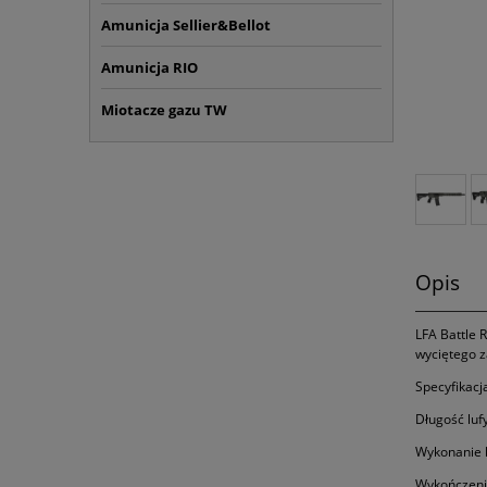
Amunicja Sellier&Bellot
Amunicja RIO
Miotacze gazu TW
Opis
LFA Battle 
wyciętego z
Specyfikacj
Długość lufy
Wykonanie 
Wykończenie