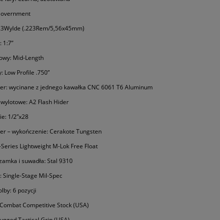
: Government
23Wylde (.223Rem/5,56x45mm)
 1:7”
owy: Mid-Length
: Low Profile .750”
wer: wycinane z jednego kawałka CNC 6061 T6 Aluminum
wylotowe: A2 Flash Hider
ie: 1/2″x28
er – wykończenie: Cerakote Tungsten
-Series Lightweight M-Lok Free Float
amka i suwadła: Stal 9310
: Single-Stage Mil-Spec
lby: 6 pozycji
l Combat Competitive Stock (USA)
Rugged Tactical Grip (USA)