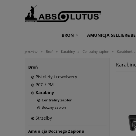
BROŃ
AMUNICJA SELLIER&BE
»
»
»
»
Broń
Karabiny
Centralny zapłon
Karabinek L
Jesteś w:
Karabine
Broń
Pistolety i rewolwery
PCC / PM
Karabiny
Centralny zapłon
Boczny zapłon
Strzelby
Amunicja Bocznego Zapłonu