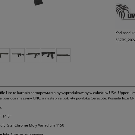
Kod produk
587B9_202
Rifle Lite to karabin samopowtarzalny wyprodukowany w całości w USA. Upper i l
a pomocą maszyny CNC, a następnie pokryty powłoką Ceracote. Posiada łoże M-L
a:
: 14,5''
lufy: Stal Chrome Moly Vanadium 4150
 lufy: Czarna, azotowana