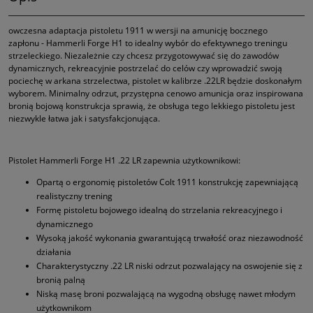
owczesna adaptacja pistoletu 1911 w wersji na amunicję bocznego
zapłonu - Hammerli Forge H1 to idealny wybór do efektywnego treningu
strzeleckiego. Niezależnie czy chcesz przygotowywać się do zawodów
dynamicznych, rekreacyjnie postrzelać do celów czy wprowadzić swoją
pociechę w arkana strzelectwa, pistolet w kalibrze .22LR będzie doskonałym
wyborem. Minimalny odrzut, przystępna cenowo amunicja oraz inspirowana
bronią bojową konstrukcja sprawią, że obsługa tego lekkiego pistoletu jest
niezwykle łatwa jak i satysfakcjonująca.
Pistolet Hammerli Forge H1 .22 LR zapewnia użytkownikowi:
Opartą o ergonomię pistoletów Colt 1911 konstrukcję zapewniającą
realistyczny trening
Formę pistoletu bojowego idealną do strzelania rekreacyjnego i
dynamicznego
Wysoką jakość wykonania gwarantującą trwałość oraz niezawodność
działania
Charakterystyczny .22 LR niski odrzut pozwalający na oswojenie się z
bronią palną
Niską masę broni pozwalającą na wygodną obsługę nawet młodym
użytkownikom