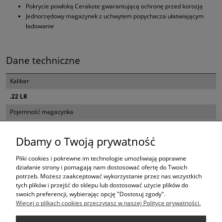
Pokrycie powłoką Cerakote gwarantującą ochronę przed korozją
Jednorzędowy magazynek z uchwytem popychacza ułatwiającym
ładowanie
Dane techniczne
Kaliber
.22 LR
Pojemność magazynka
12
Dbamy o Twoją prywatność
Długość lufy
127 mm / 5"
Pliki cookies i pokrewne im technologie umożliwiają poprawne
działanie strony i pomagają nam dostosować ofertę do Twoich
Waga
potrzeb. Możesz zaakceptować wykorzystanie przez nas wszystkich
tych plików i przejść do sklepu lub dostosować użycie plików do
0,924 kg
swoich preferencji, wybierając opcję "Dostosuj zgody".
Więcej o plikach cookies przeczytasz w naszej Polityce prywatności.
KONTAKT