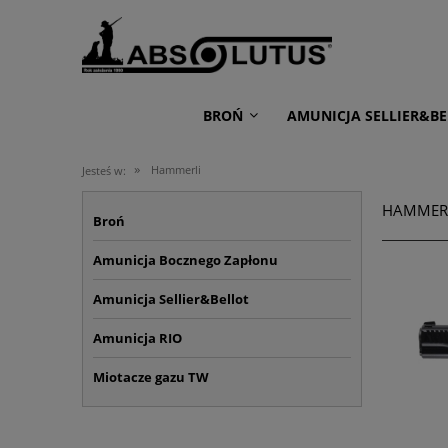
BROŃ
AMUNICJA SELLIER&BE
»
Hammerli
Jesteś w:
HAMMER
Broń
Amunicja Bocznego Zapłonu
Amunicja Sellier&Bellot
Amunicja RIO
Miotacze gazu TW