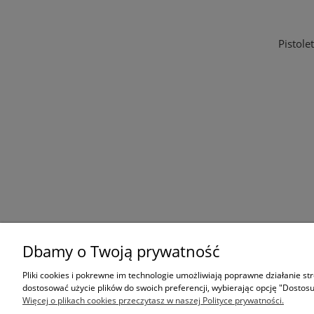
Pistol
Dbamy o Twoją prywatność
KONTAKT
Pliki cookies i pokrewne im technologie umożliwiają poprawne działanie s
Dane adresowe
dostosować użycie plików do swoich preferencji, wybierając opcję "Dostosu
Więcej o plikach cookies przeczytasz w naszej Polityce prywatności.
Kontakt