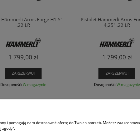
et Hämmerli Arms Forge H1 5"
Pistolet Hämmerli Arms Fo
.22 LR
4,25" .22 LR
1 799,00 zł
1 799,00 zł
ZAREZERWUJ
ZAREZERWUJ
Dostępność:
W magazynie
Dostępność:
W magazynie
INFORMACJE
POM
trony i pomagają nam dostosować ofertę do Twoich potrzeb. Możesz zaakceptować 
Nasi partnerzy
Polit
j zgody".
Hurt
Jak K