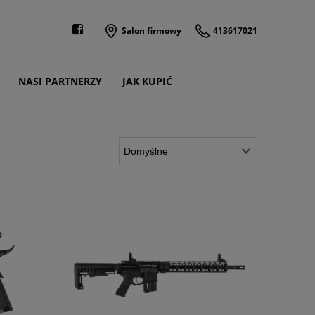
Salon firmowy
413617021
NASI PARTNERZY
JAK KUPIĆ