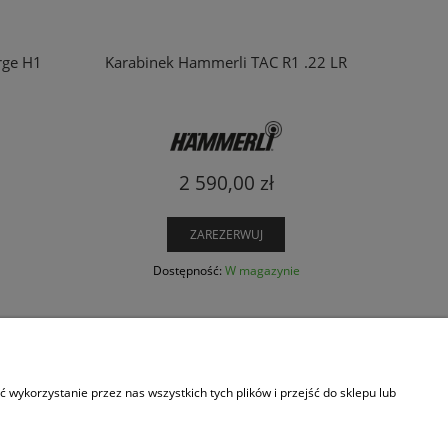
rge H1
Karabinek Hammerli TAC R1 .22 LR
2 590,00 zł
ZAREZERWUJ
Dostępność:
W magazynie
OC
wykorzystanie przez nas wszystkich tych plików i przejść do sklepu lub
yka prywatności
upić