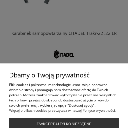
Karabinek samopowtarzalny CITADEL Trakr-22 .22 LR
1 090,00 zł
Dbamy o Twoją prywatność
ZAREZERWUJ
Pliki cookies i pokrewne im technologie umożliwiają poprawne
działanie strony i pomagają nam dostosować ofertę do Twoich
Dostępność:
W magazynie
potrzeb. Możesz zaakceptować wykorzystanie przez nas wszystkich
tych plików i przejść do sklepu lub dostosować użycie plików do
swoich preferencji, wybierając opcję "Dostosuj zgody".
Więcej o plikach cookies przeczytasz w naszej Polityce prywatności.
KONTAKT
ZAAKCEPTUJ TYLKO NIEZBĘDNE